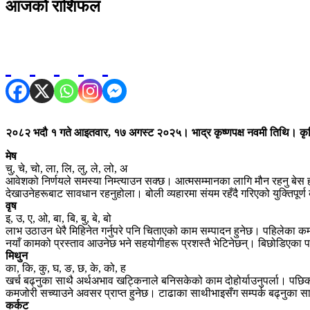
आजको राशिफल
२०८२ भदौ १ गते आइतवार, १७ अगस्ट २०२५। भाद्र कृष्णपक्ष नवमी तिथि। कृत्त
मेष
चु, चे, चो, ला, लि, लु, ले, लो, अ
आवेशको निर्णयले समस्या निम्त्याउन सक्छ। आत्मसम्मानका लागि मौन रहनु बेस हो
देखाउनेहरूबाट सावधान रहनुहोला। बोली व्यहारमा संयम रहँदै गरिएको युक्तिपूर्
वृष
इ, उ, ए, ओ, बा, बि, बु, बे, बो
लाभ उठाउन धेरै मिहिनेत गर्नुपरे पनि चिताएको काम सम्पादन हुनेछ। पहिलेका
नयाँ कामको प्रस्ताव आउनेछ भने सहयोगीहरू प्रशस्तै भेटिनेछन्। बिछोडिएका 
मिथुन
का, कि, कु, घ, ङ, छ, के, को, ह
खर्च बढ्नुका साथै अर्थअभाव खट्किनाले बनिसकेको काम दोहोर्याउनुपर्ला। पछिका
कमजोरी सच्याउने अवसर प्राप्त हुनेछ। टाढाका साथीभाइसँग सम्पर्क बढ्नुका सा
कर्कट