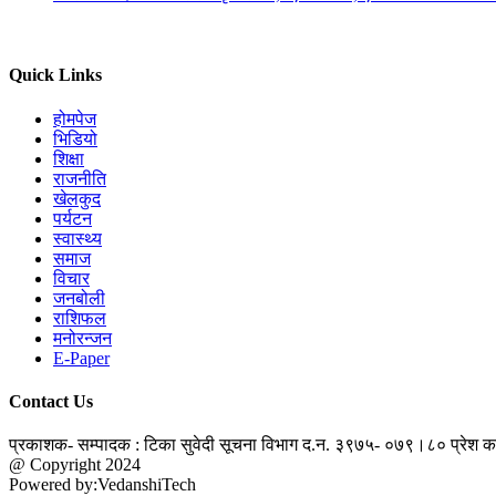
Quick Links
होमपेज
भिडियो
शिक्षा
राजनीति
खेलकुद
पर्यटन
स्वास्थ्य
समाज
विचार
जनबोली
राशिफल
मनोरन्जन
E-Paper
Contact Us
प्रकाशक- सम्पादक : टिका सुवेदी
सूचना विभाग द.न. ३९७५- ०७९।८०
प्रेश 
@ Copyright 2024
jantapatra.com
Powered by:VedanshiTech