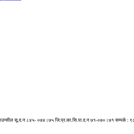
काउन्सील सू.द.न ८४५- ०७४।७५
जि.प्र.का.सि.पा.द.न ७१-०७०।७१
सम्पर्क :