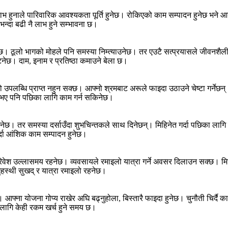
 धनलाभ हुनाले पारिवारिक आवश्यकता पूर्ति हुनेछ। रोकिएको काम सम्पादन हुनेछ भन
न्दा बढी नै लाभ हुने सम्भावना छ।
्छ। ठूलो भागको मोहले पनि समस्या निम्त्याउनेछ। तर एउटै सत्प्रयासले जीवनशैलीमा
ट्नेछ। दाम, इनाम र प्रतिष्ठा कमाउने बेला छ।
स्तो उपलब्धि प्राप्त नहुन सक्छ। आफ्नो श्रमबाट अरूले फाइदा उठाउने चेष्टा गर्न
भ नभए पनि पछिका लागि काम गर्न सकिनेछ।
नेछ। तर समस्या दर्साउँदा शुभचिन्तकले साथ दिनेछन्। मिहिनेत गर्दा पछिका लाग
गर्दा आंशिक काम सम्पादन हुनेछ।
वेश उल्लासमय रहनेछ। व्यवसायले रमाइलो यात्रा गर्ने अवसर दिलाउन सक्छ। मिहि
हस्थी सुखद् र यात्रा रमाइलो रहनेछ।
ेछन्। आफ्ना योजना गोप्य राखेर अघि बढ्नुहोला, बिस्तारै फाइदा हुनेछ। चुनौती चिर
ा लागि केही रकम खर्च हुने समय छ।