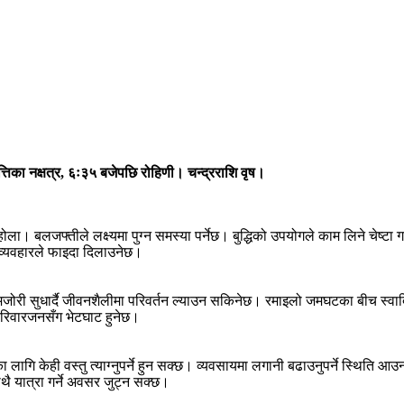
िका नक्षत्र, ६ः३५ बजेपछि रोहिणी। चन्द्रराशि वृष।
ला। बलजफ्तीले लक्ष्यमा पुग्न समस्या पर्नेछ। बुद्धिको उपयोगले काम लिने चेष्टा
ण व्यवहारले फाइदा दिलाउनेछ।
 कमजोरी सुधार्दै जीवनशैलीमा परिवर्तन ल्याउन सकिनेछ। रमाइलो जमघटका बीच स
परिवारजनसँग भेटघाट हुनेछ।
 लागि केही वस्तु त्याग्नुपर्ने हुन सक्छ। व्यवसायमा लगानी बढाउनुपर्ने स्थित
थै यात्रा गर्ने अवसर जुट्न सक्छ।