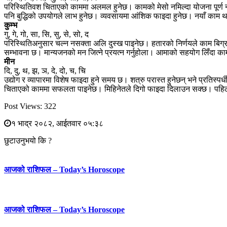
परिस्थितिवश चिताएको काममा अलमल हुनेछ। कामको मेसो नमिल्दा योजना पूर्ण 
पनि बुद्धिको उपयोगले लाभ हुनेछ। व्यवसायमा आंशिक फाइदा हुनेछ। नयाँ काम थाल
कुम्भ
गु, गे, गो, सा, सि, सु, से, सो, द
परिस्थितिअनुसार चल्न नसक्ता अलि दुस्ख पाइनेछ। हतारको निर्णयले काम बिग्रन 
सम्भावना छ। मान्यजनको मन जित्ने प्रयत्न गर्नुहोला। आमाको सहयोग लिँद
मीन
दि, दु, थ, झ, ञ, दे, दो, च, चि
उद्योग र व्यापारमा विशेष फाइदा हुने समय छ। शत्रु परास्त हुनेछन् भने प्रत
चिताएको काममा सफलता पाइनेछ। मिहिनेतले दिगो फाइदा दिलाउन सक्छ। पहिल
Post Views:
322
१ भाद्र २०८२, आईतवार ०५:३८
छुटाउनुभयो कि ?
आजको राशिफल – Today’s Horoscope
आजको राशिफल – Today’s Horoscope