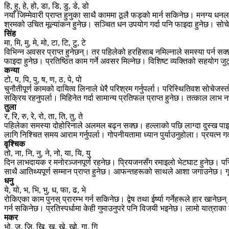
हि, हु, हे, हो, डा, डि, डु, डे, डो
नयाँ जिम्मेवारी प्राप्त हुनुका साथै काममा ठूलै फड्को मार्न सकिनेछ। मनग्य
श्रमको उचित मूल्यांकन हुनेछ। सञ्चित धन उपयोग गर्दा पनि फाइदा हुनेछ। सोचेभ
सिंह
मा, मि, मु, मे, मो, टा, टि, टु, टे
विभिन्न अवसर प्राप्त हुनेछन्। तर पहिलेको हरहिसाब नमिल्नाले समस्या पर्न सक
फाइदा हुनेछ। प्रतिष्ठित काम गर्ने अवसर मिल्नेछ। विशिष्ट व्यक्तिको सहयोग जु
कन्या
टो, प, पि, पु, ष, ण, ठ, पे, पो
चुनौतीपूर्ण कामको दायित्व लिनाले धेरै परिश्रम गर्नुपर्ला। परिस्थितिवश सोचेज
सक्रिय रहनुपर्ला। मिहिनेत गर्दा सामान्य प्रतिफल प्राप्त हुनेछ। तत्काल ला
तुला
र, रि, रु, रे, रो, ता, ति, तु, ते
पहिलेका समस्या दोहोरिनाले अलमल बढ्न सक्छ। हल्लाको पछि लाग्दा दुस्ख पाइ
लागि निश्चित समय आराम गर्नुपर्ला। गोपनीयतामा ध्यान पुर्याउनुहोला। प्रयत्न 
वृश्चिक
तो, ना, नि, नु, ने, नो, या, यि, यु
दिन लाभदायक र मनोरञ्जनपूर्ण रहनेछ। प्रियजनसँग रमाइलो भेटघाट हुनेछ। परि
साथै आतिथ्यपूर्ण सम्मान प्राप्त हुनेछ। आफन्तहरूको साथले आशा जगाउनेछ। गृ
धनु
ये, यो, भ, भि, भु, ध, फा, ढ, भे
रोकिएका काम पुनस् प्रारम्भ गर्न सकिनेछ। द्वेष तथा ईर्ष्या गर्नेहरूले हार खान
गर्न सकिनेछ। प्रतिस्पर्धामा केही गुमाउनुपरे पनि विजयी भइनेछ। लामो यात्राक
मकर
भो, ज, जि, खि, खु, खे, खो, गा, गि