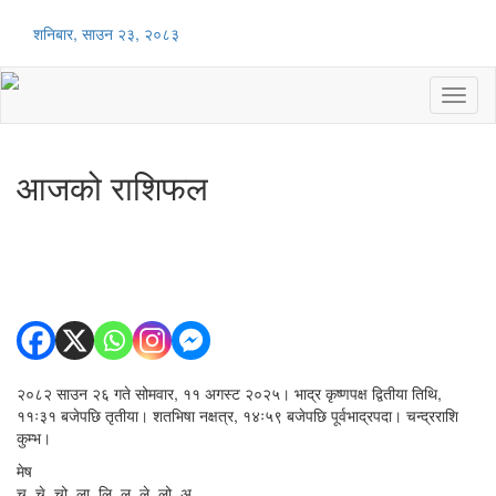
शनिबार, साउन २३, २०८३
Toggl
naviga
आजको राशिफल
२०८२ साउन २६ गते सोमवार, ११ अगस्ट २०२५। भाद्र कृष्णपक्ष द्वितीया तिथि,
११ः३१ बजेपछि तृतीया। शतभिषा नक्षत्र, १४ः५९ बजेपछि पूर्वभाद्रपदा। चन्द्रराशि
कुम्भ।
मेष
चु, चे, चो, ला, लि, लु, ले, लो, अ