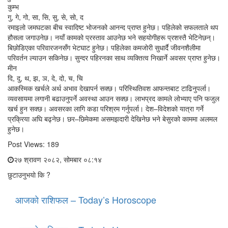
कुम्भ
गु, गे, गो, सा, सि, सु, से, सो, द
रमाइलो जमघटका बीच स्वादिष्ट भोजनको आनन्द प्राप्त हुनेछ। पहिलेको सफलताले थप
हौसला जगाउनेछ। नयाँ कामको प्रस्ताव आउनेछ भने सहयोगीहरू प्रशस्तै भेटिनेछन्।
बिछोडिएका परिवारजनसँग भेटघाट हुनेछ। पहिलेका कमजोरी सुधार्दै जीवनशैलीमा
परिवर्तन ल्याउन सकिनेछ। सुन्दर पहिरनका साथ व्यक्तित्व निखार्ने अवसर प्राप्त हुनेछ।
मीन
दि, दु, थ, झ, ञ, दे, दो, च, चि
आकस्मिक खर्चले अर्थ अभाव देखापर्न सक्छ। परिस्थितिवश आफन्तबाट टाढिनुपर्ला।
व्यवसायमा लगानी बढाउनुपर्ने अवस्था आउन सक्छ। लाभप्रद कामले लोभ्याए पनि फजुल
खर्च हुन सक्छ। अवसरका लागि कडा परिश्रम गर्नुपर्ला। देश–विदेशको यात्रा गर्ने
प्रक्रिया अघि बढ्नेछ। छर–छिमेकमा असमझदारी देखिनेछ भने बेसुरको काममा अलमल
हुनेछ।
Post Views:
189
२७ श्रावण २०८२, सोमबार ०८:१४
छुटाउनुभयो कि ?
आजको राशिफल – Today’s Horoscope