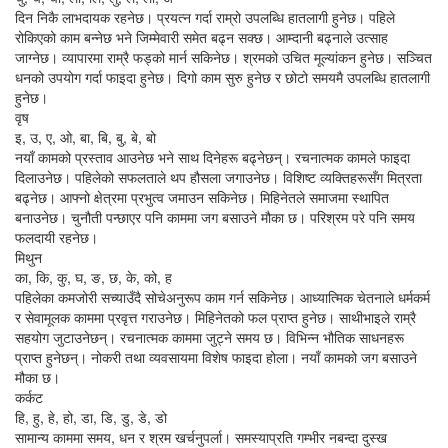
दिन निकै लाभदायक रहनेछ। प्रयत्न गर्दा राम्रो उपलब्धि हातलागी हुनेछ। पहिले
रोकिएको काम बन्नेछ भने जिम्मेवारी समेत बढ्न सक्छ। आम्दानी बढ्नाले उत्साह
जाग्नेछ। व्यापारमा राम्रै फड्को मार्न सकिनेछ। श्रमको उचित मूल्यांकन हुनेछ। सञ्चित
धनको उपयोग गर्दा फाइदा हुनेछ। दिगो काम सुरु हुनेछ र छोटो समयमै उपलब्धि हातलागी
हुनेछ।
वृष
इ, उ, ए, ओ, बा, बि, बु, बे, बो
नयाँ कामको प्रस्ताव आउनेछ भने साथ दिनेहरू बढ्नेछन्। रचनात्मक कामले फाइदा
दिलाउनेछ। पहिलेको सफलताले थप हौसला जगाउनेछ। विशिष्ट व्यक्तिहरूसँग मित्रता
बढ्नेछ। आफ्नो क्षेत्रमा प्रभुत्व जमाउन सकिनेछ। मिहिनेतले समाजमा स्थापित
बनाउनेछ। चुनौती पन्छाएर पनि काममा जग बसाउने मौका छ। परिश्रम परे पनि समय
फलदायी रहनेछ।
मिथुन
का, कि, कु, घ, ङ, छ, के, को, ह
पहिलेका कमजोरी सच्याउँदै सोचेअनुरूप काम गर्न सकिनेछ। आध्यात्मिक चेतनाले धर्मकर्म
र सेवामूलक काममा प्रवृत्त गराउनेछ। मिहिनेतको फल प्राप्त हुनेछ। साथीभाइले राम्रै
सहयोग जुटाउनेछन्। रचनात्मक काममा जुट्ने समय छ। विभिन्न भौतिक साधनहरू
प्राप्त हुनेछन्। नोकरी तथा व्यवसायमा विशेष फाइदा होला। नयाँ कामको जग बसाउने
मौका छ।
कर्कट
हि, हु, हे, हो, डा, डि, डु, डे, डो
सामान्य काममा समय, धन र श्रम खर्चनुपर्ला। समस्याप्रति गम्भीर नबन्दा दुस्ख