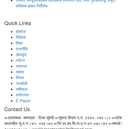
रास्वपा सिन्धुपाल्चोकमा विवादबीच मनोनयन दर्ता, माया गुरुङविरुद्ध उजुरी,
सचिवमा हमाल निर्विरोध
Quick Links
होमपेज
भिडियो
शिक्षा
राजनीति
खेलकुद
पर्यटन
स्वास्थ्य
समाज
विचार
जनबोली
राशिफल
मनोरन्जन
E-Paper
Contact Us
प्रकाशक- सम्पादक : टिका सुवेदी
सूचना विभाग द.न. ३९७५- ०७९।८०
प्रेश
काउन्सील सू.द.न ८४५- ०७४।७५
जि.प्र.का.सि.पा.द.न ७१-०७०।७१
सम्पर्क :