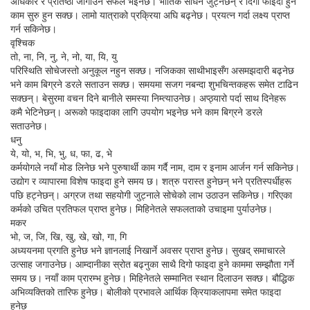
अधिकार र प्रतिष्ठा जोगाउन सफल भइनेछ। भौतिक साधन जुट्नेछन् र दिगो फाइदा हुने
काम सुरु हुन सक्छ। लामो यात्राको प्रक्रिया अघि बढ्नेछ। प्रयत्न गर्दा लक्ष्य प्राप्त
गर्न सकिनेछ।
वृश्चिक
तो, ना, नि, नु, ने, नो, या, यि, यु
परिस्थिति सोचेजस्तो अनुकूल नहुन सक्छ। नजिकका साथीभाइसँग असमझदारी बढ्नेछ
भने काम बिग्रने डरले सताउन सक्छ। समयमा सजग नबन्दा शुभचिन्तकहरू समेत टाढिन
सक्छन्। बेसुरमा वचन दिने बानीले समस्या निम्त्याउनेछ। अप्ठ्यारो पर्दा साथ दिनेहरू
कमै भेटिनेछन्। अरूको फाइदाका लागि उपयोग भइनेछ भने काम बिग्रने डरले
सताउनेछ।
धनु
ये, यो, भ, भि, भु, ध, फा, ढ, भे
कर्मयोगले नयाँ मोड लिनेछ भने पुरुषार्थी काम गर्दै नाम, दाम र इनाम आर्जन गर्न सकिनेछ।
उद्योग र व्यापारमा विशेष फाइदा हुने समय छ। शत्रु परास्त हुनेछन् भने प्रतिस्पर्धीहरू
पछि हट्नेछन्। अग्रज तथा सहयोगी जुट्नाले सोचेको लाभ उठाउन सकिनेछ। गरिएका
कर्मको उचित प्रतिफल प्राप्त हुनेछ। मिहिनेतले सफलताको उचाइमा पुर्याउनेछ।
मकर
भो, ज, जि, खि, खु, खे, खो, गा, गि
अध्ययनमा प्रगति हुनेछ भने ज्ञानलाई निखार्ने अवसर प्राप्त हुनेछ। सुखद् समाचारले
उत्साह जगाउनेछ। आम्दानीका स्रोत बढ्नुका साथै दिगो फाइदा हुने काममा सम्झौता गर्ने
समय छ। नयाँ काम प्रारम्भ हुनेछ। मिहिनेतले सम्मानित स्थान दिलाउन सक्छ। बौद्धिक
अभिव्यक्तिको तारिफ हुनेछ। बोलीको प्रभावले आर्थिक क्रियाकलापमा समेत फाइदा
हुनेछ