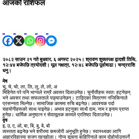
आजको राशिफल
२०८२ साउन २१ गते बुधवार, ६ अगस्ट २०२५। श्रावण शुक्लपक्ष द्वादशी तिथि,
१२ः४४ बजेपछि त्रयोदशी। मूल नक्षत्र, १२ः४८ बजेपछि पूर्वाषाढा। चन्द्रराशि
धनु।
मेष
चु, चे, चो, ला, लि, लु, ले, लो, अ
मिहिनेत परे पनि भाग्यले राम्रै अवसर दिलाउनेछ। चुनौतीहरू स्वतः हट्नेछन्
भने अवसर तथा सफलताले पछ्याउनेछन्। टाढिएका मित्रगण नजिकिनाले
प्रसन्नता मिल्नेछ। सामाजिक काममा रुचि बढ्नेछ। आवश्यक पर्दा
सहयोगीहरूको साथ पाइनेछ। अभाव हट्नुका साथै दाम, नाम र इनाम प्राप्त
हुनेछ। धार्मिक अनुष्ठान र सेवामूलक कामले प्रतिष्ठा दिलाउनेछ।
वृष
इ, उ, ए, ओ, बा, बि, बु, बे, बो
व्यस्तता बढ्नेछ भने शरीरमा कमजोरी अनुभूति हुनेछ। स्वास्थ्यका लागि
आहारविहारमा सजग रहनुहोला। गोप्य सूचना बाहिरिनाले काम दोहोर्याउनुपर्ने