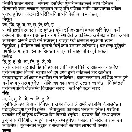
स्थिति आउन सक्छ। समस्या दर्साउँदा शुभचिन्तकहरूले साथ दिनेछन्।
चिताएको काम तत्काल सम्पादन नभए पनि पछिका लागि सकारात्मक संकेत
प्राप्त हुनेछ। अप्ठ्यारो परिस्थितिमा पनि केही काम बन्नेछन्।
मिथुन
का, कि, कु, घ, ङ, छ, के, को, ह
साथीभाइसँग रमाइलो भेट हुनेछ। प्रेम र मित्रताको बन्धन कसिनेछ। नयाँ
कामको योजना बन्न सक्छ। तर परिस्थितिले आकस्मिक खर्च बढाउनेछ। आफ्ना
सामानमा अरूले दाबी गर्न सक्छन्। यात्रा गर्दा धनमाल सुरक्षामा ध्यान
दिनुहोला। मिहिनेत गर्दा चुनौती चिर्दै काम बनाउन सकिनेछ। बलभन्दा बुद्धिको
उपयोगले फाइदा दिलाउन सक्छ। यात्राको साइत पनि जुर्न सक्छ।
कर्कट
हि, हु, हे, हो, डा, डि, डु, डे, डो
स्रोतसाधन जुट्नाले मेहनतीहरूका लागि समय निकै उत्साहजनक रहनेछ।
प्रतिस्पर्धामा विजयी भइनेछ भने द्वेष तथा ईर्ष्या गर्नेहरूले हार खानेछन्।
पराक्रमद्वारा अधिकार स्थापित गर्न सकिनेछ। व्यापारलगायत आर्थिक लाभ हुने
नयाँ काम प्रारम्भ हुनेछ। रोकिएका काम बन्नाले उत्साह जाग्नेछ। मिहिनेतले
प्रतिस्पर्धाको दौडसमेत जिताउन सक्छ। खर्च भने बढ्न सक्छ।
सिंह
मा, मि, मु, मे, मो, टा, टि, टु, टे
शुभचिन्तकहरूले साथ दिनेछन्। लगनशीलताले राम्रै उपलब्धि दिलाउनेछ।
पढाइलेखाइमा प्रगति हुनेछ। सेवामूलक कामबाट धनलाभ हुनेछ। प्रतिभा
प्रदर्शन गर्दै बौद्धिक प्रतिस्पर्धामा विजयी भइनेछ। प्रयत्न गर्दा लक्ष्य प्राप्त
हुनुका साथै दिगो लाभ हुने काम प्रारम्भ हुनेछ। फाइदाको स्रोत पहिल्याउन
सकिनेछ। गुरुजनको सुझाव र सन्तानको सहयोग लाभदायी बन्नेछ।
कन्या