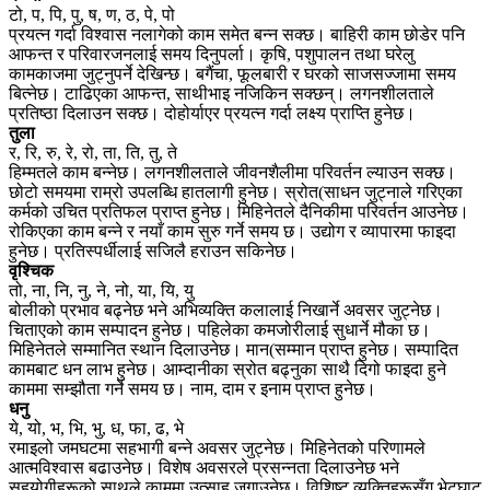
टो, प, पि, पु, ष, ण, ठ, पे, पो
प्रयत्न गर्दा विश्वास नलागेको काम समेत बन्न सक्छ। बाहिरी काम छोडेर पनि
आफन्त र परिवारजनलाई समय दिनुपर्ला। कृषि, पशुपालन तथा घरेलु
कामकाजमा जुट्नुपर्ने देखिन्छ। बगैंचा, फूलबारी र घरको साजसज्जामा समय
बित्नेछ। टाढिएका आफन्त, साथीभाइ नजिकिन सक्छन्। लगनशीलताले
प्रतिष्ठा दिलाउन सक्छ। दोहोर्याएर प्रयत्न गर्दा लक्ष्य प्राप्ति हुनेछ।
तुला
र, रि, रु, रे, रो, ता, ति, तु, ते
हिम्मतले काम बन्नेछ। लगनशीलताले जीवनशैलीमा परिवर्तन ल्याउन सक्छ।
छोटो समयमा राम्रो उपलब्धि हातलागी हुनेछ। स्रोत(साधन जुट्नाले गरिएका
कर्मको उचित प्रतिफल प्राप्त हुनेछ। मिहिनेतले दैनिकीमा परिवर्तन आउनेछ।
रोकिएका काम बन्ने र नयाँ काम सुरु गर्ने समय छ। उद्योग र व्यापारमा फाइदा
हुनेछ। प्रतिस्पर्धीलाई सजिलै हराउन सकिनेछ।
वृश्चिक
तो, ना, नि, नु, ने, नो, या, यि, यु
बोलीको प्रभाव बढ्नेछ भने अभिव्यक्ति कलालाई निखार्ने अवसर जुट्नेछ।
चिताएको काम सम्पादन हुनेछ। पहिलेका कमजोरीलाई सुधार्ने मौका छ।
मिहिनेतले सम्मानित स्थान दिलाउनेछ। मान(सम्मान प्राप्त हुनेछ। सम्पादित
कामबाट धन लाभ हुनेछ। आम्दानीका स्रोत बढ्नुका साथै दिगो फाइदा हुने
काममा सम्झौता गर्ने समय छ। नाम, दाम र इनाम प्राप्त हुनेछ।
धनु
ये, यो, भ, भि, भु, ध, फा, ढ, भे
रमाइलो जमघटमा सहभागी बन्ने अवसर जुट्नेछ। मिहिनेतको परिणामले
आत्मविश्वास बढाउनेछ। विशेष अवसरले प्रसन्नता दिलाउनेछ भने
सहयोगीहरूको साथले काममा उत्साह जगाउनेछ। विशिष्ट व्यक्तिहरूसँग भेटघाट