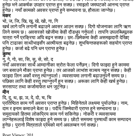
हुनेछ भने आकर्षक उपहार प्राप्त हुन सक्छ। रमाइलो जमघटको आनन्द प्राप्त
हुनेछ। नयाँ कामको अवसर प्राप्त हुने सम्भावना छ, हौसला जाग्नेछ।
मकर
भो, ज, जि, खि, खु, खे, खो, गा, गि
खर्च लागे पनि लगानी बढाउने अवसर आउन सक्छ। दिगो योजनाका लागि ऋण
लिने समय छ। अवसरको खोजीमा केही दौडधुप गर्नुपर्ला। तापनि उपलब्धिमूलक
यात्रा गर्ने प्रक्रिया अघि बढ्न सक्छ। छर–छिमेकमा केही असमझदारी देखिए
पनि टाढाका साथीभाइसँग आत्मीयता बढ्नेछ। शुभचिन्तकहरूको सहयोग प्राप्त
हुनेछ। कर्जा बढे पनि धन प्राप्त हुनेछ।
कुम्भ
गु, गे, गो, सा, सि, सु, से, सो, द
नयाँ अवसरका साथै आम्दानीका स्रोत फेला पर्नेछन्। दिगो फाइदा हुने काममा
जग बसाउने मौका प्राप्त हुनेछ। तर आजको लाभांश सञ्चय नहुन सक्छ। केही
फाइदा लिन अर्को वस्तु त्याग्नुपर्ला। व्यवसायमा लगानी बढाउनुपर्ने समय छ।
पछिका लागि केही वस्तु त्याग्नुपर्ने हुन सक्छ। अरूका लागि केही खर्च हुनेछ।
सरसापट तथा कर्जामार्फत धन जुट्नेछ।
मीन
दि, दु, थ, झ, ञ, दे, दो, च, चि
प्रतिष्ठित काम गर्ने अवसर प्राप्त हुनेछ। मिहिनेतले लक्ष्यमा पुर्याउनेछ। नाम,
दाम र इनाम कमाउने बेला छ। पदीय जिम्मेवारी प्राप्त हुने सम्भावना छ।
समुदायको हितमा लोकप्रिय काम गर्न सकिनेछ। नोकरी र व्यवसायमा
लाग्नेहरूलाई विशेष फाइदा हुने समय छ। छोटो समयमा पुरुषार्थी काम सम्पादन
हुनेछ। पुरानो मित्रताले प्रेमको मार्ग अवलम्बन गर्न सक्छ।
Post Views:
201