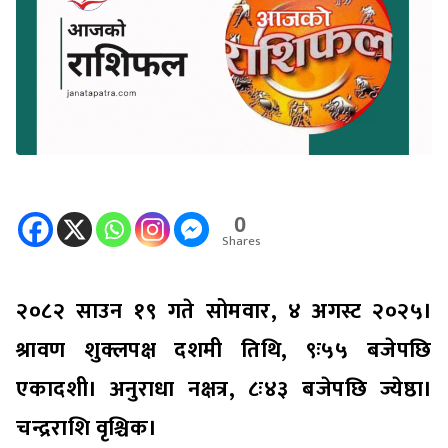
0
Shares
२०८२ साउन १९ गते सोमवार, ४ अगस्ट २०२५।
श्रावण शुक्लपक्ष दशमी तिथि, ९ः५५ बजेपछि
एकादशी। अनुराधा नक्षत्र, ८ः४३ बजेपछि ज्येष्ठा।
चन्द्रराशि वृश्चिक।