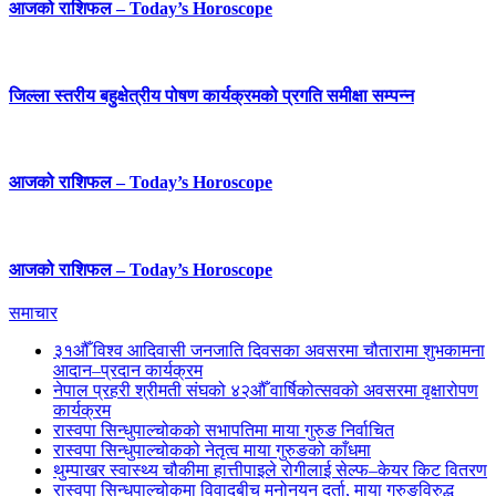
आजको राशिफल – Today’s Horoscope
जिल्ला स्तरीय बहुक्षेत्रीय पोषण कार्यक्रमको प्रगति समीक्षा सम्पन्न
आजको राशिफल – Today’s Horoscope
आजको राशिफल – Today’s Horoscope
समाचार
३१औँ विश्व आदिवासी जनजाति दिवसका अवसरमा चौतारामा शुभकामना
आदान–प्रदान कार्यक्रम
नेपाल प्रहरी श्रीमती संघको ४२औँ वार्षिकोत्सवको अवसरमा वृक्षारोपण
कार्यक्रम
रास्वपा सिन्धुपाल्चोकको सभापतिमा माया गुरुङ निर्वाचित
रास्वपा सिन्धुपाल्चोकको नेतृत्व माया गुरुङको काँधमा
थुम्पाखर स्वास्थ्य चौकीमा हात्तीपाइले रोगीलाई सेल्फ–केयर किट वितरण
रास्वपा सिन्धुपाल्चोकमा विवादबीच मनोनयन दर्ता, माया गुरुङविरुद्ध