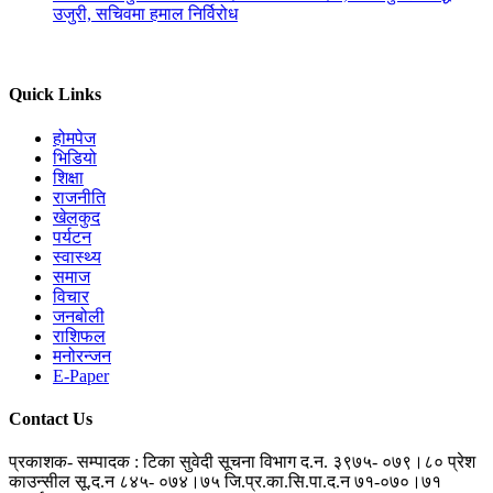
उजुरी, सचिवमा हमाल निर्विरोध
Quick Links
होमपेज
भिडियो
शिक्षा
राजनीति
खेलकुद
पर्यटन
स्वास्थ्य
समाज
विचार
जनबोली
राशिफल
मनोरन्जन
E-Paper
Contact Us
प्रकाशक- सम्पादक : टिका सुवेदी
सूचना विभाग द.न. ३९७५- ०७९।८०
प्रेश
काउन्सील सू.द.न ८४५- ०७४।७५
जि.प्र.का.सि.पा.द.न ७१-०७०।७१