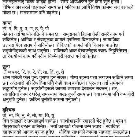
लाग्नेहरूलाई विशेष फाइदा होला। राम्रै आयआर्जन हुने काम सुरु होला।
विभिन्न अवसरले पछ्याउने समय छ। भविष्यका लागि विशेष काममा जग बसाउने
मौका छ। मानसम्मान पनि बढ्नेछ।
कन्या
टो, प, पि, पु, ष, ण, ठ, पे, पो
मेहनत गर्दा भाग्योन्नतिको समय छ। समुदायको हितमा केही राम्रै काम गर्न
सकिनेछ। धार्मिक र सेवामूलक कामले प्रतिष्ठा दिलाउनेछ। सामाजिक
उत्तरदायित्व हातपार्न सकिनेछ। रोकिएको कामले पनि निकास पाउनेछ।
सहयोगीहरूको साथ पाइनेछ। शक्तिको धाक देखाउनेहरू स्वतः निहुरिनेछन्।
तारिफयोग्य काम गर्दै पदीय जिम्मेवारी प्राप्त गर्न सकिनेछ।
तुला
ीष्दचबर, रि, रु, रे, रो, ता, ति, तु, ते
आस मारेको फल पुनः प्राप्त हुन सक्छ। गोप्य रहस्य पत्ता लगाउन सकिने समय
छ। अप्ठ्यारो परिस्थितिमा पनि केही काम बन्नेछन्। प्रयत्न गर्दा समयको
सदुपयोग हुनेछ। सहयोगीहरूले काममा तत्परता देखाउन सक्छन्। तर,
सानातिना काम र घरेलु समस्यामा अल्झनुपर्ने समय छ। स्वास्थ्यमा पनि कमजोरी
अनुभूति हुनेछ। कठिन चुनौती सामना गर्नुपर्ला।
वृश्चिक
तो, ना, नि, नु, ने, नो, या, यि, यु
दिन रमाइलो र उत्साहपूर्ण रहनेछ। साथीभाइसँग रमाइलो भेट हुनेछ। प्रेम र
मित्रताको बन्धन कसिनेछ। नयाँ कामको योजना बन्न सक्छ। स्वादिष्ट
खानपानको आनन्द प्राप्त हुनेछ। भौतिक साधनले काममा सहजता ल्याउनेछ।