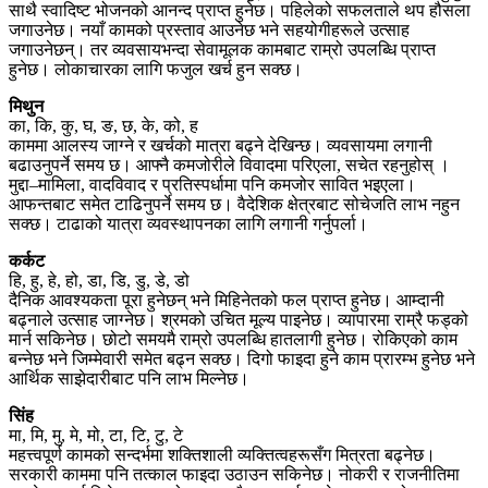
साथै स्वादिष्ट भोजनको आनन्द प्राप्त हुनेछ। पहिलेको सफलताले थप हौसला
जगाउनेछ। नयाँ कामको प्रस्ताव आउनेछ भने सहयोगीहरूले उत्साह
जगाउनेछन्। तर व्यवसायभन्दा सेवामूलक कामबाट राम्रो उपलब्धि प्राप्त
हुनेछ। लोकाचारका लागि फजुल खर्च हुन सक्छ।
मिथुन
का, कि, कु, घ, ङ, छ, के, को, ह
काममा आलस्य जाग्ने र खर्चको मात्रा बढ्ने देखिन्छ। व्यवसायमा लगानी
बढाउनुपर्ने समय छ। आफ्नै कमजोरीले विवादमा परिएला, सचेत रहनुहोस् ।
मुद्दा–मामिला, वादविवाद र प्रतिस्पर्धामा पनि कमजोर सावित भइएला।
आफन्तबाट समेत टाढिनुपर्ने समय छ। वैदेशिक क्षेत्रबाट सोचेजति लाभ नहुन
सक्छ। टाढाको यात्रा व्यवस्थापनका लागि लगानी गर्नुपर्ला।
कर्कट
हि, हु, हे, हो, डा, डि, डु, डे, डो
दैनिक आवश्यकता पूरा हुनेछन् भने मिहिनेतको फल प्राप्त हुनेछ। आम्दानी
बढ्नाले उत्साह जाग्नेछ। श्रमको उचित मूल्य पाइनेछ। व्यापारमा राम्रै फड्को
मार्न सकिनेछ। छोटो समयमै राम्रो उपलब्धि हातलागी हुनेछ। रोकिएको काम
बन्नेछ भने जिम्मेवारी समेत बढ्न सक्छ। दिगो फाइदा हुने काम प्रारम्भ हुनेछ भने
आर्थिक साझेदारीबाट पनि लाभ मिल्नेछ।
सिंह
मा, मि, मु, मे, मो, टा, टि, टु, टे
महत्त्वपूर्ण कामको सन्दर्भमा शक्तिशाली व्यक्तित्वहरूसँग मित्रता बढ्नेछ।
सरकारी काममा पनि तत्काल फाइदा उठाउन सकिनेछ। नोकरी र राजनीतिमा