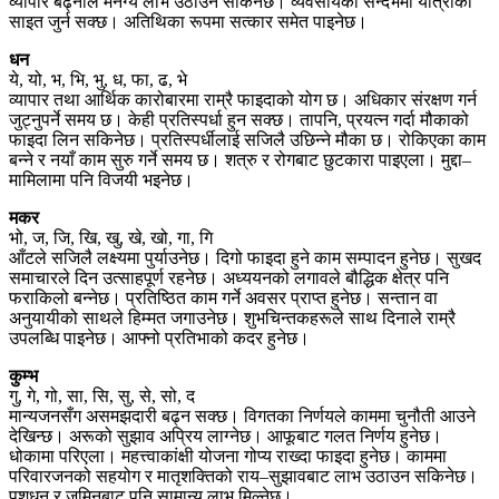
व्यापार बढ्नाले मनग्य लाभ उठाउन सकिनेछ। व्यवसायको सन्दर्भमा यात्राको
साइत जुर्न सक्छ। अतिथिका रूपमा सत्कार समेत पाइनेछ।
धन
ये, यो, भ, भि, भु, ध, फा, ढ, भे
व्यापार तथा आर्थिक कारोबारमा राम्रै फाइदाको योग छ। अधिकार संरक्षण गर्न
जुट्नुपर्ने समय छ। केही प्रतिस्पर्धा हुन सक्छ। तापनि, प्रयत्न गर्दा मौकाको
फाइदा लिन सकिनेछ। प्रतिस्पर्धीलाई सजिलै उछिन्ने मौका छ। रोकिएका काम
बन्ने र नयाँ काम सुरु गर्ने समय छ। शत्रु र रोगबाट छुटकारा पाइएला। मुद्दा–
मामिलामा पनि विजयी भइनेछ।
मकर
भो, ज, जि, खि, खु, खे, खो, गा, गि
आँटले सजिलै लक्ष्यमा पुर्याउनेछ। दिगो फाइदा हुने काम सम्पादन हुनेछ। सुखद
समाचारले दिन उत्साहपूर्ण रहनेछ। अध्ययनको लगावले बौद्धिक क्षेत्र पनि
फराकिलो बन्नेछ। प्रतिष्ठित काम गर्ने अवसर प्राप्त हुनेछ। सन्तान वा
अनुयायीको साथले हिम्मत जगाउनेछ। शुभचिन्तकहरूले साथ दिनाले राम्रै
उपलब्धि पाइनेछ। आफ्नो प्रतिभाको कदर हुनेछ।
कुम्भ
गु, गे, गो, सा, सि, सु, से, सो, द
मान्यजनसँग असमझदारी बढ्न सक्छ। विगतका निर्णयले काममा चुनौती आउने
देखिन्छ। अरूको सुझाव अप्रिय लाग्नेछ। आफूबाट गलत निर्णय हुनेछ।
धोकामा परिएला। महत्त्वाकांक्षी योजना गोप्य राख्दा फाइदा हुनेछ। काममा
परिवारजनको सहयोग र मातृशक्तिको राय–सुझावबाट लाभ उठाउन सकिनेछ।
पशुधन र जमिनबाट पनि सामान्य लाभ मिल्नेछ।