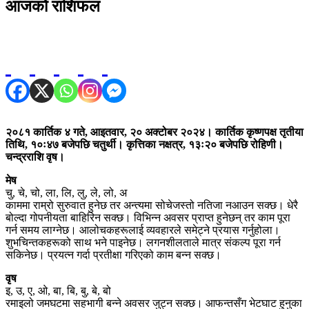
आजको राशिफल
२०८१ कार्तिक ४ गते, आइतवार, २० अक्टोबर २०२४। कार्तिक कृष्णपक्ष तृतीया
तिथि, १०ः४७ बजेपछि चतुर्थी। कृत्तिका नक्षत्र, १३ः२० बजेपछि रोहिणी।
चन्द्रराशि वृष।
मेष
चु, चे, चो, ला, लि, लु, ले, लो, अ
काममा राम्रो सुरुवात हुनेछ तर अन्त्यमा सोचेजस्तो नतिजा नआउन सक्छ। धेरै
बोल्दा गोपनीयता बाहिरिन सक्छ। विभिन्न अवसर प्राप्त हुनेछन् तर काम पूरा
गर्न समय लाग्नेछ। आलोचकहरूलाई व्यवहारले समेट्ने प्रयास गर्नुहोला।
शुभचिन्तकहरूको साथ भने पाइनेछ। लगनशीलताले मात्र संकल्प पूरा गर्न
सकिनेछ। प्रयत्न गर्दा प्रतीक्षा गरिएको काम बन्न सक्छ।
वृष
इ, उ, ए, ओ, बा, बि, बु, बे, बो
रमाइलो जमघटमा सहभागी बन्ने अवसर जुट्न सक्छ। आफन्तसँग भेटघाट हुनुका