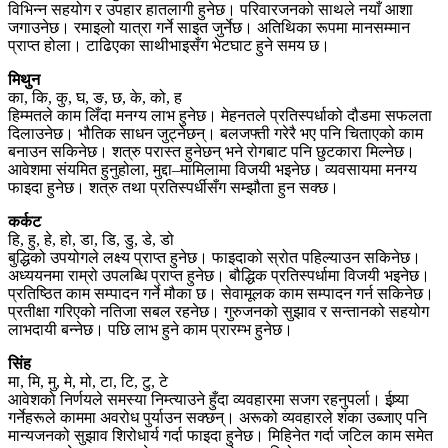
विभिन्न सहयोग र उपहार हातलागी हुनेछ। परिवारजनको साथले नयाँ आशा
जगाउनेछ। रमाइलो यात्रा गर्ने साइत जुर्नेछ। अतिथिका रूपमा मानसम्मान
प्राप्त होला। टाढिएका साथीभाइसँग भेटघाट हुने समय छ।
मिथुन
का, कि, कु, घ, ङ, छ, के, को, ह
हिम्मतले काम लिँदा मनग्य लाभ हुनेछ। मेहनतले प्रतिस्पर्धाको दौडमा सफलता
दिलाउनेछ। भौतिक साधन जुट्नेछन्। बलजफ्ती गरेरै भए पनि चिताएको काम
बनाउन सकिनेछ। शत्रु परास्त हुनेछन् भने रोगबाट पनि छुटकारा मिल्नेछ।
आवेशमा संयमित हुनुहोला, मुद्दा–मामिलामा विजयी भइनेछ। व्यवसायमा मनग्य
फाइदा हुनेछ। शत्रु तथा प्रतिस्पर्धीसँग सम्झौता हुन सक्छ।
कर्कट
हि, हु, हे, हो, डा, डि, डु, डे, डो
बुद्धिको उपयोगले लक्ष्य प्राप्त हुनेछ। फाइदाको स्रोत पहिल्याउन सकिनेछ।
अध्ययनमा राम्रो उपलब्धि प्राप्त हुनेछ। बौद्धिक प्रतिस्पर्धामा विजयी भइनेछ।
प्रतिष्ठित काम सम्पादन गर्ने मौका छ। सेवामूलक काम सम्पादन गर्न सकिनेछ।
प्रतीक्षा गरिएको नतिजा सबल रहनेछ। गुरुजनको सुझाव र सन्तानको सहयोग
लाभदायी बन्नेछ। पछि लाभ हुने काम प्रारम्भ हुनेछ।
सिंह
मा, मि, मु, मे, मो, टा, टि, टु, टे
आवेशको निर्णयले समस्या निम्त्याउने हुँदा व्यवहारमा सजग रहनुपर्ला। ईष्र्या
गर्नेहरूले काममा अवरोध पुर्याउन सक्छन्। अरूको व्यवहारले शंका उब्जाए पनि
मान्यजनको सुझाव शिरोधार्य गर्दा फाइदा हुनेछ। मिहिनेत गर्दा जटिल काम समेत