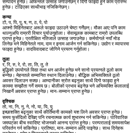
सम्पादन हुनेछ। आफन्तले उत्साह जगाउनेछन् र दिगो फाइदा हुने काम प्रारम्भ
हुनेछ। टाढिएका साथीभाइ नजिकिनेछन्।
कन्या
टो, प, पि, पु, ष, ण, ठ, पे, पो
आफ्नो मिहिनेतबाट अरूले फाइदा उठाउने चेष्टा गर्नेछन्। मौका आए पनि काम
थाल्नुअघि राम्ररी विचार पुर्याउनुहोला। सेवामूलक कामबाट राम्रो उपलब्धि
प्राप्त हुनेछ। प्रतीक्षित नतिजाले उत्साह जगाउनेछ। कर्मयोगले नयाँ मोड
लिनेछ भने मिहिनेतले नाम, दाम र इनाम आर्जन गर्न सकिनेछ। उद्योग र व्यापारमा
फाइदा हुनेछ। वादविवादबाट जोगिने प्रयत्न गर्नुहोला।
तुला
र, रि, रु, रे, रो, ता, ति, तु, ते
बुद्धिको उपयोगले विद्या तथा धन आर्जन हुनेछ भने सानो प्रयत्नले ठूलो काम
बन्नेछ। मेहनतले सम्मानित स्थान दिलाउनेछ। बौद्धिक अभिव्यक्तिले ठूलो
अवसर दिलाउन सक्छ। आम्दानीका स्रोत बढ्नुका साथै दिगो फाइदा हुने
काममा सम्झौता गर्ने समय छ। बोलीको प्रभाव बढ्नेछ भने अभिव्यक्ति कलालाई
निखार्ने अवसर प्राप्त हुनेछ। मान–सम्मान प्राप्त हुनेछ।
वृश्चिक
तो, ना, नि, नु, ने, नो, या, यि, यु
इच्छाशक्ति बढ्नुका साथै कीर्तिमानी कामको यश लिने अवसर प्राप्त हुनेछ।
समय फुर्सदिलो देखिए पनि रचनात्मक कार्य शुभारम्भ गर्न सकिनेछ। पारिवारिक
जमघटका बीच स्वादिष्ट भोजनको आनन्द प्राप्त हुनेछ। परम्परालाई समयसापेक्ष
परिवर्तन गर्न सकिनेछ। प्रतिष्ठा, मान–सम्मान आदि पाइनेछ। साथ दिनेहरू