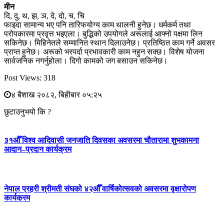
मीन
दि, दु, थ, झ, ञ, दे, दो, च, चि
फाइदा सामान्य भए पनि तारिफयोग्य काम थालनी हुनेछ। धर्मकर्म तथा
परोपकारमा प्रवृत्त भइएला। बुद्धिको उपयोगले अरूलाई आफ्नो पक्षमा लिन
सकिनेछ। मिहिनेतले सम्मानित स्थान दिलाउनेछ। प्रतिष्ठित काम गर्ने अवसर
प्राप्त हुनेछ। अरूको भरपर्दा प्रभावकारी काम नहुन सक्छ। विशेष योजना
सार्वजनिक नगर्नुहोला। दिगो कामको जग बसाउन सकिनेछ।
Post Views:
318
४ बैशाख २०८२, बिहीबार ०५:२५
छुटाउनुभयो कि ?
३१औँ विश्व आदिवासी जनजाति दिवसका अवसरमा चौतारामा शुभकामना
आदान–प्रदान कार्यक्रम
नेपाल प्रहरी श्रीमती संघको ४२औँ वार्षिकोत्सवको अवसरमा वृक्षारोपण
कार्यक्रम