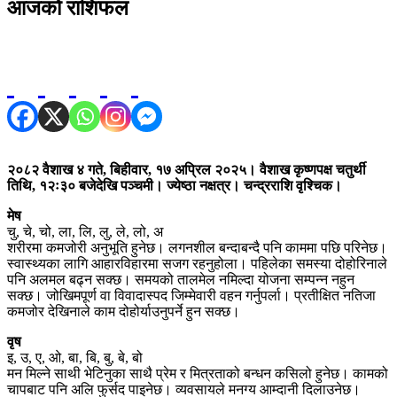
आजको राशिफल
२०८२ वैशाख ४ गते, बिहीवार, १७ अप्रिल २०२५। वैशाख कृष्णपक्ष चतुर्थी
तिथि, १२ः३० बजेदेखि पञ्चमी। ज्येष्ठा नक्षत्र। चन्द्रराशि वृश्चिक।
मेष
चु, चे, चो, ला, लि, लु, ले, लो, अ
शरीरमा कमजोरी अनुभूति हुनेछ। लगनशील बन्दाबन्दै पनि काममा पछि परिनेछ।
स्वास्थ्यका लागि आहारविहारमा सजग रहनुहोला। पहिलेका समस्या दोहोरिनाले
पनि अलमल बढ्न सक्छ। समयको तालमेल नमिल्दा योजना सम्पन्न नहुन
सक्छ। जोखिमपूर्ण वा विवादास्पद जिम्मेवारी वहन गर्नुपर्ला। प्रतीक्षित नतिजा
कमजोर देखिनाले काम दोहोर्याउनुपर्ने हुन सक्छ।
वृष
इ, उ, ए, ओ, बा, बि, बु, बे, बो
मन मिल्ने साथी भेटिनुका साथै प्रेम र मित्रताको बन्धन कसिलो हुनेछ। कामको
चापबाट पनि अलि फुर्सद पाइनेछ। व्यवसायले मनग्य आम्दानी दिलाउनेछ।