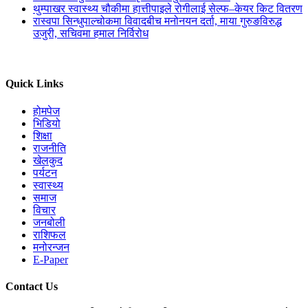
थुम्पाखर स्वास्थ्य चौकीमा हात्तीपाइले रोगीलाई सेल्फ–केयर किट वितरण
रास्वपा सिन्धुपाल्चोकमा विवादबीच मनोनयन दर्ता, माया गुरुङविरुद्ध
उजुरी, सचिवमा हमाल निर्विरोध
Quick Links
होमपेज
भिडियो
शिक्षा
राजनीति
खेलकुद
पर्यटन
स्वास्थ्य
समाज
विचार
जनबोली
राशिफल
मनोरन्जन
E-Paper
Contact Us