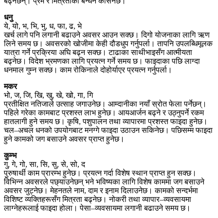
बढ्नेछन्। प्रेम र मित्रताको बन्धन कसिनेछ।
धनु
ये, यो, भ, भि, भु, ध, फा, ढ, भे
खर्च लागे पनि लगानी बढाउने अवसर आउन सक्छ। दिगो योजनाका लागि ऋण
लिने समय छ। अवसरको खोजीमा केही दौडधुप गर्नुपर्ला। तापनि उपलब्धिमूलक
यात्रा गर्ने प्रक्रिया अघि बढ्न सक्छ। टाढाका साथीभाइसँग आत्मीयता
बढ्नेछ। विदेश भ्रमणका लागि प्रयत्न गर्ने समय छ। फाइदाका पछि लाग्दा
धनमाल गुम्न सक्छ। काम रोकिनाले दोहोर्याएर प्रयत्न गर्नुपर्ला।
मकर
भो, ज, जि, खि, खु, खे, खो, गा, गि
प्रतीक्षित नतिजाले उत्साह जगाउनेछ। आम्दानीका नयाँ स्रोत फेला पर्नेछन्।
पहिले गरेका कामबाट प्रशस्त लाभ हुनेछ। आयआर्जन बढ्ने र उठ्नुपर्ने रकम
हातलागी हुने समय छ। कृषि, पशुपालन तथा व्यापारमा प्रशस्त फाइदा हुनेछ।
चल–अचल धनको उपयोगबाट मनग्गे फाइदा उठाउन सकिनेछ। पछिसम्म फाइदा
हुने कामको जग बसाउने अवसर प्राप्त हुनेछ।
कुम्भ
गु, गे, गो, सा, सि, सु, से, सो, द
पुरुषार्थी काम प्रारम्भ हुनेछ। प्रयत्न गर्दा विशेष स्थान प्राप्त हुन सक्छ।
विभिन्न अवसरले पछ्याउनेछन् भने भविष्यका लागि विशेष काममा जग बसाउने
अवसर जुट्नेछ। मेहनतले नाम, दाम र इनाम दिलाउनेछ। कामको सन्दर्भमा
विशिष्ट व्यक्तिहरूसँग मित्रता बढ्नेछ। नोकरी तथा व्यापार–व्यवसायमा
लाग्नेहरूलाई फाइदा होला। पेसा–व्यवसायमा लगानी बढाउने समय छ।