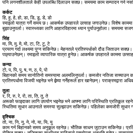
पनि लगनशीलताले केही उपलब्धि दिलाउन सक्छ। समयमा काम सम्पादन गर्न न
कर्कट
हि, हु, हे, हो, डा, डि, डु, डे, डो
रमाइलो यात्रा गर्ने समय छ। आकर्षक उपहारले उत्साह जगाउनेछ। विशेष काममा 
बुझाउनुपर्ला। स्वास्थ्यका लागि आहारविहारमा ध्यान पुर्याउनुहोला। समयमा सजग न
सिंह
मा, मि, मु, मे, मो, टा, टि, टु, टे
प्रयत्न गर्दा लक्ष्यमा पुग्न सकिनेछ। मेहनतले प्रतिस्पर्धाको दौड जिताउन सक्
पछ्याउनेछन्। रमाइलो व्यापारिक यात्रा हुनेछ। आकर्षक उपहारले काममा उत्सा
कन्या
टो, प, पि, पु, ष, ण, ठ, पे, पो
बिहानको समय सानोतिनो समस्यामा अलमलिनुपर्ला। कमजोर नतिजा सच्याउन काम दो
प्रतिस्पर्धामा विजयी भइनेछ भने ईष्र्या गर्नेहरूले हार खानेछन्। पराक्रमद्वारा अधि
तुला
र, रि, रु, रे, रो, ता, ति, तु, ते
अरूको फाइदाका लागि उपयोग भइनेछ भने आफ्ना लागि परिस्थिति प्रतिकूल रहनेछ
स्थितिमा सुधार आउनाले समस्या सुल्झाउन सकिनेछ। पहिलेका कमजोरी सुधार गर्न
वृश्चिक
तो, ना, नि, नु, ने, नो, या, यि, यु
काम गर्न बिहानको समय अनुकूल रहनेछ। भौतिक साधन जुटाउन सकिनेछ। प्रतिस्पर
रोकिन सक्छ। नजिकका साथीभाइ टाढिनाले एक्लोपना अनुभूति हुनेछ। व्यसायमा काम