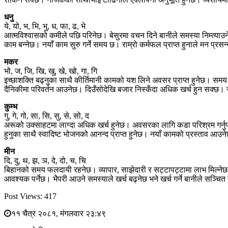
धनु
ये, यो, भ, भि, भु, ध, फा, ढ, भे
आत्मविश्वासको कमीले पछि परिनेछ। बेसुरमा वचन दिने बानीले समस्या निम्त्याउन
काम बन्नेछ। नयाँ काम सुरु गर्ने समय छ। राम्रो कर्मफल प्राप्त हुनाले मन प्
मकर
भो, ज, जि, खि, खु, खे, खो, गा, गि
इच्छाशक्ति बढ्नुका साथै कीर्तिमानी कामको यश लिने अवसर प्राप्त हुनेछ। समय 
दैनिकीमा परिवर्तन आउनेछ। दिउँसोदेखि बजार निस्कँदा अधिक खर्च हुन सक्
कुम्भ
गु, गे, गो, सा, सि, सु, से, सो, द
अरूको उक्साहटमा लाग्दा अधिक खर्च हुनेछ। अवसरका लागि कडा परिश्रम गर्नु
हुनुका साथै स्वादिष्ट भोजनको आनन्द प्राप्त हुनेछ। नयाँ कामको प्रस्ताव आउन
मीन
दि, दु, थ, झ, ञ, दे, दो, च, चि
बिहानको समय फलदायी रहनेछ। व्यापार, साझेदारी र सट्टापट्टामा लाभ मिल्नेछ।
आवश्यक पर्नेछ। भैपरी आउने समस्याले खर्च बढ्नेछ भने खर्च गर्ने बानीले सञ्चित
Post Views:
417
११ चैत्र २०८१, मंगलवार २३:४९