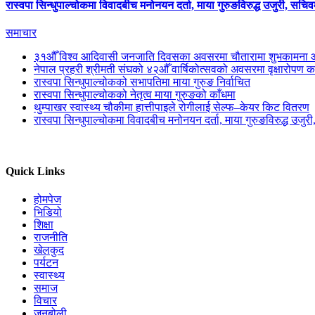
रास्वपा सिन्धुपाल्चोकमा विवादबीच मनोनयन दर्ता, माया गुरुङविरुद्ध उजुरी, सचिव
समाचार
३१औँ विश्व आदिवासी जनजाति दिवसका अवसरमा चौतारामा शुभकामना आ
नेपाल प्रहरी श्रीमती संघको ४२औँ वार्षिकोत्सवको अवसरमा वृक्षारोपण का
रास्वपा सिन्धुपाल्चोकको सभापतिमा माया गुरुङ निर्वाचित
रास्वपा सिन्धुपाल्चोकको नेतृत्व माया गुरुङको काँधमा
थुम्पाखर स्वास्थ्य चौकीमा हात्तीपाइले रोगीलाई सेल्फ–केयर किट वितरण
रास्वपा सिन्धुपाल्चोकमा विवादबीच मनोनयन दर्ता, माया गुरुङविरुद्ध उजुर
Quick Links
होमपेज
भिडियो
शिक्षा
राजनीति
खेलकुद
पर्यटन
स्वास्थ्य
समाज
विचार
जनबोली