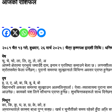
आजको राशिफल
२०८१ चैत १३ गते, बुधवार, २६ मार्च २०२५। चैत्र कृष्णपक्ष द्वादशी तिथि। धनि
मेष
चु, चे, चो, ला, लि, लु, ले, लो, अ
आफ्नो क्षेत्रमा प्रभुत्व जमाउँदै दाम, इनाम र प्रतिष्ठा कमाउने बेला छ। लगनशी
स्रोतसमेत फेला पर्नेछन्। पुरानो समस्या सुल्झानाले विभिन्न अवसर प्राप्त हुन
वृष
इ, उ, ए, ओ, बा, बि, बु, बे, बो
बिहानभरि अरूका समस्या सुल्झाउन अलमलिनुपर्ला। पेसा–व्यवसायमा पुराना समस्य
आउनेछ। कामको यश लिने सौभाग्य प्राप्त हुनेछ। शुभचिन्तकहरूले साथ दिनेछन् 
मिथुन
का, कि, कु, घ, ङ, छ, के, को, ह
अस्वस्थताले काममा बाधा पुग्न सक्छ। खर्च र चुनौतीको समय रहेको हुँदा अलि सज