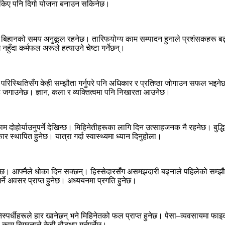
सकिए पनि दिगो योजना बनाउन सकिनेछ।
बिहानको समय अनुकूल रहनेछ। तारिफयोग्य काम सम्पादन हुनाले प्रशंसकहरू बढ्नेछ
हुँदा कर्मफल अरूले हत्याउने चेष्टा गर्नेछन्।
छ। परिस्थितिसँग केही सम्झौता गर्नुपरे पनि अधिकार र प्रतिष्ठा जोगाउन सफल भइन
ह जगाउनेछ। ज्ञान, कला र व्यक्तित्वमा पनि निखारता आउनेछ।
होर्याउनुपर्ने देखिन्छ। मिहिनेतीहरूका लागि दिन उत्साहजनक नै रहनेछ। बुद्
कार स्थापित हुनेछ। यात्रा गर्दा स्वास्थ्यमा ध्यान दिनुहोला।
। आफ्नैले धोका दिन सक्छन्। हिस्सेदारसँग असमझदारी बढ्नाले पहिलेको सम्झौता 
े अवसर प्राप्त हुनेछ। अध्ययनमा प्रगति हुनेछ।
्धीहरूले हार खानेछन् भने मिहिनेतको फल प्राप्त हुनेछ। पेसा–व्यवसायमा फाइदा
 बिग्रनाले केही दौडधुप गर्नुपर्नेछ।