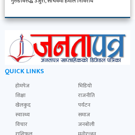
गुरुङविरुद्ध उजुरी, सचिवमा हमाल निर्विरोध
QUICK LINKS
होमपेज
भिडियो
शिक्षा
राजनीति
खेलकुद
पर्यटन
स्वास्थ्य
समाज
विचार
जनबोली
राशिफल
मनोरन्जन