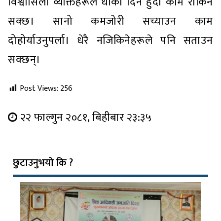
विश्वासिला व्यक्तिहरूले धोका दिने हुँदा काम रोकिन
सक्छ। सानो कमजोरी सच्याउन काम
दोहोर्याउनुपर्ला। धेरै नजिकिनेहरूले पनि सताउन
सक्छन्।
Post Views:
256
२२ फाल्गुन २०८१, बिहीबार २३:३५
छुटाउनुभयो कि ?