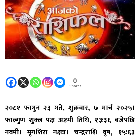
0
Shares
२०८१ फागुन २३ गते, शुक्रवार, ७ मार्च २०२५।
फाल्गुण शुक्ल पक्ष अष्टमी तिथि, १३ः३६ बजेपछि
नवमी। मृगशिरा नक्षत्र। चन्द्रराशि वृष, १५ः६३