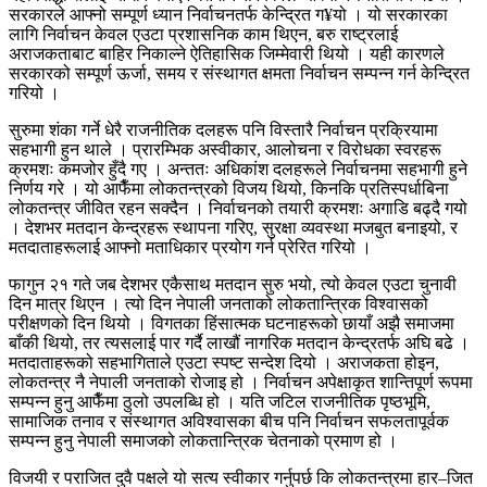
सरकारले आफ्नो सम्पूर्ण ध्यान निर्वाचनतर्फ केन्द्रित ग¥यो । यो सरकारका
लागि निर्वाचन केवल एउटा प्रशासनिक काम थिएन, बरु राष्ट्रलाई
अराजकताबाट बाहिर निकाल्ने ऐतिहासिक जिम्मेवारी थियो । यही कारणले
सरकारको सम्पूर्ण ऊर्जा, समय र संस्थागत क्षमता निर्वाचन सम्पन्न गर्न केन्द्रित
गरियो ।
सुरुमा शंका गर्ने धेरै राजनीतिक दलहरू पनि विस्तारै निर्वाचन प्रक्रियामा
सहभागी हुन थाले । प्रारम्भिक अस्वीकार, आलोचना र विरोधका स्वरहरू
क्रमशः कमजोर हुँदै गए । अन्ततः अधिकांश दलहरूले निर्वाचनमा सहभागी हुने
निर्णय गरे । यो आफैँमा लोकतन्त्रको विजय थियो, किनकि प्रतिस्पर्धाबिना
लोकतन्त्र जीवित रहन सक्दैन । निर्वाचनको तयारी क्रमशः अगाडि बढ्दै गयो
। देशभर मतदान केन्द्रहरू स्थापना गरिए, सुरक्षा व्यवस्था मजबुत बनाइयो, र
मतदाताहरूलाई आफ्नो मताधिकार प्रयोग गर्न प्रेरित गरियो ।
फागुन २१ गते जब देशभर एकैसाथ मतदान सुरु भयो, त्यो केवल एउटा चुनावी
दिन मात्र थिएन । त्यो दिन नेपाली जनताको लोकतान्त्रिक विश्वासको
परीक्षणको दिन थियो । विगतका हिंसात्मक घटनाहरूको छायाँ अझै समाजमा
बाँकी थियो, तर त्यसलाई पार गर्दै लाखौं नागरिक मतदान केन्द्रतर्फ अघि बढे ।
मतदाताहरूको सहभागिताले एउटा स्पष्ट सन्देश दियो । अराजकता होइन,
लोकतन्त्र नै नेपाली जनताको रोजाइ हो । निर्वाचन अपेक्षाकृत शान्तिपूर्ण रूपमा
सम्पन्न हुनु आफैँमा ठुलो उपलब्धि हो । यति जटिल राजनीतिक पृष्ठभूमि,
सामाजिक तनाव र संस्थागत अविश्वासका बीच पनि निर्वाचन सफलतापूर्वक
सम्पन्न हुनु नेपाली समाजको लोकतान्त्रिक चेतनाको प्रमाण हो ।
विजयी र पराजित दुवै पक्षले यो सत्य स्वीकार गर्नुपर्छ कि लोकतन्त्रमा हार–जित