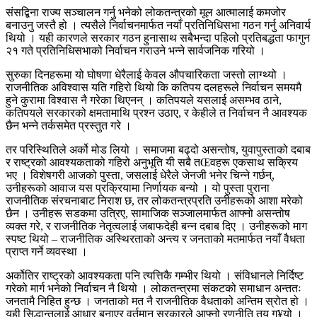
संसद्बिना राज्य सञ्चालन गर्नु भनेको लोकतन्त्रको मूल आत्मालाई कमजोर
बनाउनु जस्तै हो । त्यसैले निर्वाचनमार्फत नयाँ प्रतिनिधिसभा गठन गर्नु अनिवार्य
थियो । यही कारणले सरकार गठन हुनासाथ सबैभन्दा पहिलो प्रतिबद्धता फागुन
२१ गते प्रतिनिधिसभाको निर्वाचन गराउने भन्ने सार्वजनिक गरियो ।
सुरुका दिनहरूमा यो घोषणा धेरैलाई केवल औपचारिकता जस्तो लाग्थ्यो ।
राजनीतिक अविश्वास यति गहिरो थियो कि कतिपय दलहरूले निर्वाचन समयमै
हुने कुरामा विश्वास नै गरेका थिएनन् । कतिपयले यसलाई असम्भव ठाने,
कतिपयले सरकारको क्षमतामाथि प्रश्न उठाए, र केहीले त निर्वाचन नै आवश्यक
छैन भन्ने तर्कसमेत प्रस्तुत गरे ।
तर परिस्थितिले अर्को मोड लियो । समाजमा बढ्दो असन्तोष, युवापुस्ताको दबाब
र राष्ट्रको आवश्यकताको गहिरो अनुभूति यी सबै तŒवहरू एकसाथ सक्रिय
भए । विशेषगरी आजको पुस्ता, जसलाई धेरैले जेनजी भनेर चिन्ने गर्छन्,
उनीहरूको आवाज यस प्रक्रियामा निर्णायक बन्यो । यो पुस्ता पुराना
राजनीतिक संरचनाबाट निराश छ, तर लोकतन्त्रप्रति उनीहरूको आशा मरेको
छैन । उनीहरू सडकमा उत्रिए, सामाजिक सञ्जालमार्फत आफ्नो असन्तोष
व्यक्त गरे, र राजनीतिक नेतृत्वलाई जबाफदेही बन्न दबाब दिए । उनीहरूको माग
स्पष्ट थियो – राजनीतिक अस्थिरताको अन्त्य र जनताको मतमार्फत नयाँ वैधता
प्राप्त गर्ने व्यवस्था ।
अर्कोतिर राष्ट्रको आवश्यकता पनि त्यत्तिकै गम्भीर थियो । संविधानले निर्दिष्ट
गरेको मार्ग भनेको निर्वाचन नै थियो । लोकतन्त्रमा संकटको समाधान अन्ततः
जनतामै निहित हुन्छ । जनताको मत नै राजनीतिक वैधताको अन्तिम स्रोत हो ।
यही सिद्धान्तलाई आधार बनाएर वर्तमान सरकारले आफ्नो रणनीति तय ग¥यो ।