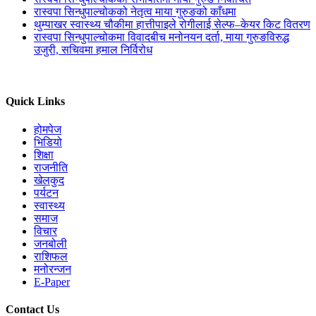
रास्वपा सिन्धुपाल्चोकको नेतृत्व माया गुरुङको काँधमा
थुम्पाखर स्वास्थ्य चौकीमा हात्तीपाइले रोगीलाई सेल्फ–केयर किट वितरण
रास्वपा सिन्धुपाल्चोकमा विवादबीच मनोनयन दर्ता, माया गुरुङविरुद्ध
उजुरी, सचिवमा हमाल निर्विरोध
Quick Links
होमपेज
भिडियो
शिक्षा
राजनीति
खेलकुद
पर्यटन
स्वास्थ्य
समाज
विचार
जनबोली
राशिफल
मनोरन्जन
E-Paper
Contact Us