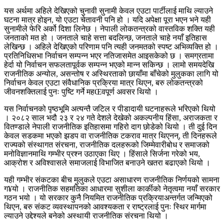
यस अर्थमा अहिले देखिएको चुनावी सुनामी केवल एउटा पार्टीलाई माथि ल्याउने
घटना मात्र होइन, यो एउटा चेतावनी पनि हो । यदि अपेक्षा पूरा भएन भने यही
सुनामीले फेरि अर्को दिशा लिनेछ । नेपाली लोकतन्त्रको वास्तविक शक्ति यही
जनताको मत हो । जनताले चाहे सत्ता बदलिन्छ, जनताले चाहे नयाँ इतिहास
लेखिन्छ । अहिले देखिएको परिणाम पनि त्यही जनमतको स्पष्ट अभिव्यक्ति हो ।
प्रतिनिधिसभा निर्वाचन सम्पन्न भएर नतिजासमेत आइसकेको छ । समग्रतामा
हेर्दा यो निर्वाचन सफलतापूर्वक सम्पन्न भएको मान्न सकिन्छ । लामो समयदेखि
राजनीतिक अन्योल, असन्तोष र अस्थिरताको छायाँमा बाँचेको मुलुकका लागि यो
निर्वाचन केवल एउटा संवैधानिक प्रक्रिया मात्र थिएन, बरु लोकतन्त्रको
जीवनशक्तिलाई पुनः पुष्टि गर्ने महŒवपूर्ण अवसर थियो ।
यस निर्वाचनको पृष्ठभूमि अत्यन्तै जटिल र पीडादायी घटनाहरूले भरिएको थियो
। २०८२ साल भदौ २३ र २४ गते देशले देखेको अकल्पनीय हिंसा, अराजकता र
वितण्डाले नेपाली राजनीतिक इतिहासमा गहिरो दाग छोडेको थियो । ती दुई दिन
केवल सडकमा भएको झडप वा राजनीतिक टकराव मात्र थिएनन्, ती दिनहरूले
राज्यको संस्थागत संरचना, राजनीतिक दलहरूको जिम्मेवारीबोध र समाजको
मनोविज्ञानमाथि गम्भीर प्रश्न उठाएका थिए । हिंसाले सिर्जना गरेको भय,
आक्रोश र अविश्वासले समाजलाई विभाजित बनाउने खतरा बढाएको थियो ।
यही गम्भीर संकटका बीच मुलुकले एउटा असाधारण राजनीतिक निर्णयको सामना
ग¥यो । राजनीतिक सहमतिका आधारमा सुशीला कार्कीको नेतृत्वमा नयाँ सरकार
गठन भयो । यो सरकार कुनै नियमित राजनीतिक प्रक्रियाअन्तर्गत जन्मिएको
थिएन, बरु संकट व्यवस्थापनको आवश्यकता र राष्ट्रलाई पुनः स्थिर मार्गमा
ल्याउने उद्देश्यले बनेको अस्थायी राजनीतिक संरचना थियो ।