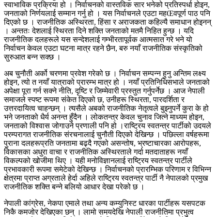
स्वाभाविक प्रक्रिया हो । निर्वाचनको वास्तविक सार भनेको प्रतिस्पर्धा होइन,
जनताको निर्णयलाई सम्मान गर्नु हो । यस निर्वाचनले एउटा महŒवपूर्ण पाठ पनि
दिएको छ । राजनीतिक अस्थिरता, हिंसा र अराजकता कहिल्यै समाधान होइनन्
। अन्ततः देशलाई स्थिरता दिने शक्ति जनताको मतमै निहित हुन्छ । यदि
राजनीतिक दलहरूले यस सन्देशलाई गम्भीरतापूर्वक आत्मसात गरे भने यो
निर्वाचन केवल एउटा घटना मात्र रहने छैन, बरु नयाँ राजनीतिक संस्कृतिको
सुरुआत बन्न सक्छ ।
अब चुनौती अर्को चरणमा प्रवेश गरेको छ । निर्वाचन सम्पन्न हुनु अन्तिम लक्ष्य
होइन, त्यो त नयाँ यात्राको प्रारम्भ मात्र हो । नयाँ प्रतिनिधिसभाले जनताको
अपेक्षा पूरा गर्न सक्ने नीति, दृष्टि र जिम्मेवारी प्रस्तुत गर्नुपर्नेछ । आज नेपाली
समाजले स्पष्ट रूपमा संकेत दिएको छ, उनीहरू स्थिरता, पारदर्शिता र
उत्तरदायित्व चाहन्छन् । त्यसैले अबको राजनीतिक नेतृत्वले बुझ्नुपर्ने कुरा के हो
भने जनताको धैर्य अनन्त हुँदैन । लोकतन्त्र केवल चुनाव जित्ने माध्यम होइन,
जनताको विश्वास जोगाउने प्रणाली पनि हो ।राष्ट्रिय स्वतन्त्र पार्टीको उदयले
परम्परागत राजनीतिक संरचनालाई चुनौती दिएको देखिन्छ । पछिल्ला वर्षहरूमा
पुराना दलहरूप्रति जनतामा बढ्दै गएको असन्तोष, भ्रष्टाचारका आरोपहरू,
विकासका अधुरा वाचा र राजनीतिक अस्थिरताले गर्दा मतदाताहरू नयाँ
विकल्पको खोजीमा थिए । यही मनोविज्ञानलाई राष्ट्रिय स्वतन्त्र पार्टीले
प्रभावकारी रूपमा समेटेको देखिन्छ । निर्वाचनको प्रारम्भिक परिणाम र विभिन्न
क्षेत्रमा प्राप्त अग्रताले हेर्दा अहिले राष्ट्रिय स्वतन्त्र पार्टी नै नेपालको प्रमुख
राजनीतिक शक्ति बन्ने बलियो आधार देखा परेको छ ।
नेपाली कांग्रेस, नेकपा एमाले तथा अन्य कम्युनिस्ट धारका पार्टीहरू यसपटक
निकै कमजोर देखिएका छन् । लामो समयदेखि नेपाली राजनीतिमा प्रभुत्व