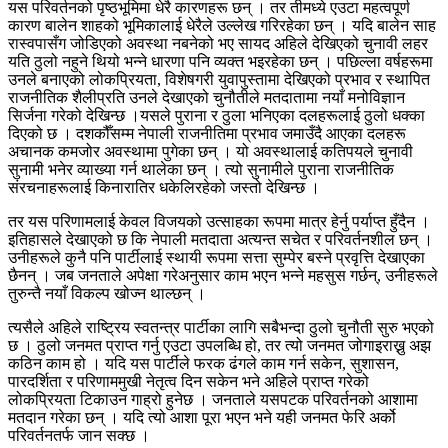
यस परिवर्तनको पृष्ठभूमिमा धेरै कारणहरू छन् । तर तीमध्ये एउटा महत्वपूर्ण
कारण बालेन शाहको भूमिकालाई धेरैले उल्लेख गरिरहेका छन् । यदि बालेन साह
रास्वपासँग जोडिएको अवस्था नबनेको भए सायद अहिले देखिएको चुनावी लहर
यति ठुलो नहुने थियो भन्ने धारणा पनि व्यक्त भइरहेका छन् । पछिल्ला वर्षहरूमा
उनले बनाएको लोकप्रियता, विशेषगरी युवापुस्तामा देखिएको प्रभाव र स्थापित
राजनीतिक शैलीप्रति उनले देखाएको चुनौतीले मतदातामा नयाँ मनोविज्ञान
सिर्जना गरेको देखिन्छ ।यसले पुराना र ठुला भनिएका दलहरूलाई ठुलो धक्का
दिएको छ । दशकौँसम्म नेपाली राजनीतिमा प्रभाव जमाउँदै आएका दलहरू
अचानक कमजोर अवस्थामा पुगेका छन् । यो अवस्थालाई कतिपयले चुनावी
सुनामी भनेर व्याख्या गर्न थालेका छन् । त्यो सुनामीले पुराना राजनीतिक
संरचनाहरूलाई किनारातिर धकेलिरहेको जस्तो देखिन्छ ।
तर यस परिणामलाई केवल विजयको उत्साहका रूपमा मात्र हेर्नु पर्याप्त हुँदैन ।
इतिहासले देखाएको छ कि नेपाली मतदाता अत्यन्त सचेत र परिवर्तनशील छन् ।
उनीहरूले कुनै पनि पार्टीलाई स्थायी रूपमा सत्ता सुम्पेर बस्ने प्रवृत्ति देखाएका
छैनन् । जब जनताले अपेक्षा गरेअनुसार काम भएन भन्ने महसुस गर्छन्, उनीहरूले
तुरुन्तै नयाँ विकल्प खोज्न थाल्छन् ।
त्यसैले अहिले राष्ट्रिय स्वतन्त्र पार्टीका लागि सबैभन्दा ठुलो चुनौती सुरु भएको
छ । ठुलो जनमत प्राप्त गर्नु एउटा उपलब्धि हो, तर त्यो जनमत जोगाइराख्नु अझ
कठिन काम हो । यदि यस पार्टीले फरक ढंगले काम गर्न सकेन, सुशासन,
पारदर्शिता र परिणाममुखी नेतृत्व दिन सकेन भने अहिले प्राप्त गरेको
लोकप्रियता टिकाउन गाह्रो हुनेछ । जनताले यसपटक परिवर्तनको आशामा
मतदान गरेका छन् । यदि त्यो आशा पूरा भएन भने यही जनमत फेरि अर्को
परिवर्तनतर्फ जान सक्छ ।