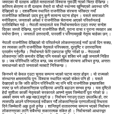
जमाएका यी दलहरू अहिले मतदाताको विश्वास गुमाउँदै गएको चित्र देखिन्छ ।
कतिपय क्षेत्रमा त ती दलहरू तेस्रो वा चौथो स्थानमा खुम्चिएको अवस्था पनि
देखिएको छ । दशकौँसम्म स्थापित राजनीतिक संरचना भत्किएर नयाँ
राजनीतिक शक्तिको उदय हुनु कुनै सामान्य घटना होइन । यसले समाजको
मनोविज्ञान, जनताको अपेक्षा र राजनीतिक चेतनामा आएको परिवर्तनलाई
प्रतिबिम्बित गर्छ । नेपाली मतदाताले यस निर्वाचनमार्फत एउटा स्पष्ट सन्देश
दिएका जस्तो देखिन्छ, पुरानो राजनीतिक शैली, पुराना वाचा र पुराना व्यवहार अब
पर्याप्त छैनन् । जनताले उत्तरदायी, पारदर्शी र परिणाममुखी नेतृत्व चाहेका छन् ।
नेपाली राजनीतिमा देखिएको यो परिवर्तनले लोकतन्त्रलाई नयाँ ऊर्जा दिन सक्छ,
तर त्यसका लागि राजनीतिक नेतृत्वले परिपक्वता, दूरदृष्टि र उत्तरदायित्व
प्रदर्शन गर्नुपर्नेछ । निर्वाचनले फेरि एकपटक पुष्टि गरेको छ – नेपालको
लोकतन्त्र जति कमजोर देखिए पनि यसको मूल शक्ति भने अझै जनतामै निहित
छ । जब परिस्थिति जटिल बन्छ, जब राजनीतिक संरचना अस्थिर हुन्छ, अन्ततः
समाधानको बाटो जनताको मतबाटै निस्किन्छ ।
किनभने यो केवल एउटा चुनाव सम्पन्न भएको घटना मात्र होइन । यो राज्यको
संस्थागत क्षमतामाथि पुनः विश्वास स्थापित भएको संकेत पनि हो । यसले
देखाएको छ कि जति कठिन परिस्थिति भए पनि यदि राजनीतिक इच्छाशक्ति
स्पष्ट छ भने लोकतान्त्रिक प्रक्रिया अगाडि बढाउन सम्भव हुन्छ । यस दृष्टिले
हेर्दा सुशीला कार्की नेतृत्वको सरकारले आफ्नो मुख्य जिम्मेवारी पूरा गरेको छ ।
अबको समय भने अझ महŒवपूर्ण छ । निर्वाचन गराउनु एउटा उपलब्धि हो, तर
त्यसपछि आउने परिणामलाई स्वीकार गर्दै लोकतान्त्रिक प्रणालीलाई स्थिरता
दिने जिम्मेवारी अझ ठुलो हुनेछ । शान्तिपूर्ण वातावरणमा सम्पन्न भएको निर्वाचन
लोकतन्त्रका लागि सबैभन्दा सकारात्मक संकेत हो । निर्वाचनको आधारभूत