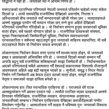
सिद्धान्त नै यही हो – जनताको मत नै अन्तिम निर्णय हो ।
यसपटकको प्रारम्भिक परिणामले नेपाली जनताले परिवर्तन चाहेको स्पष्ट संकेत
दिएको छ । लामो समयदेखि राजनीतिमा देखिएको असन्तोष, निराशा र
अस्थिरताको बीच जनताले नयाँ सम्भावनाको खोजी गरेका छन् । मतदाताहरूले
आफ्नो सुझबुझ प्रयोग गर्दै मतदान गरेका छन् भन्ने कुरा अहिले देखिएको
परिणामले प्रमाणित गरिरहेको छ । यो निर्वाचन सम्पन्न हुनुमा सरकारको भूमिका
मात्र होइन, सबै पक्षको योगदान रहेको छ । राजनीतिक दलहरूको संयमता,
सुरक्षा निकायहरूको जिम्मेवारीपूर्ण भूमिका, निर्वाचन व्यवस्थापनको
प्रभावकारिता र सबैभन्दा महŒवपूर्ण कुरा जनताको सक्रिय सहभागिता, यी सबै
तŒवहरूले मिलेर यो निर्वाचन सफल बनाएको हो ।
लोकतन्त्रमा निर्वाचन केवल सत्ता प्राप्त गर्ने माध्यम मात्र होइन, यो जनताको
इच्छा र आकांक्षाको अभिव्यक्ति पनि हो । जनताले दिएको मतको सम्मान गर्दै
अगाडि बढ्नु सबै राजनीतिक शक्तिहरूको साझा जिम्मेवारी हो । निर्वाचनमार्फत
आएको परिणामलाई सबैले आत्मसात गर्दै देशलाई सकारात्मक दिशातर्फ लैजानुपर्ने
आवश्यकता अहिले अझ बढी महसुस भएको छ । सुनौलो, समृद्ध र स्थिर नेपाल
निर्माण गर्ने जिम्मेवारी अब केवल एउटा दलको मात्र होइन, सम्पूर्ण राजनीतिक
नेतृत्व र समाजको साझा दायित्व बनेको छ ।
लोकतन्त्रमा हार–जित स्वाभाविक प्रक्रिया हो । पराजयले धेरै पटक
आत्ममूल्यांकन गर्ने अवसर प्रदान गर्छ । त्यसैले पराजित भएका दलहरूले आफ्नो
विगतका गतिविधिहरू, राजनीतिक व्यवहार, संगठनात्मक अनुशासन,
जनतासँगको सम्बन्ध र निर्वाचन प्रक्रियामा देखिएका कमजोरीहरूको गम्भीर
विश्लेषण गर्नुपर्नेछ । आत्मालोचना गर्ने साहस नै भविष्यमा पुनः जनताको विश्वास