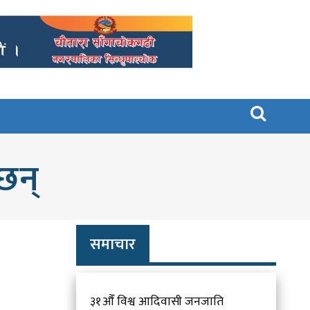

 छन्
समाचार
३१औँ विश्व आदिवासी जनजाति