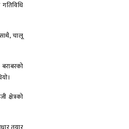
क गतिविधि
ाथै, चालू
ोड बराबरको
थियो।
 क्षेत्रको
 आधार तयार