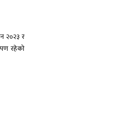
 सन २०२३ र
्षेपण रहेको