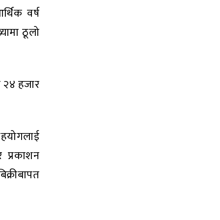
्थिक वर्ष
यामा ठूलो
ख २४ हजार
 सहयोगलाई
 प्रकाशन
िक्रीबापत