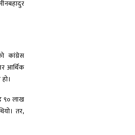
 मीनबहादुर
 कांग्रेस
सार आर्थिक
 हो।
ोड ९० लाख
थियो। तर,