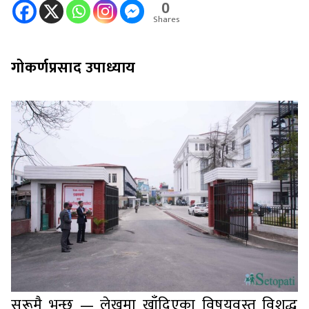
0
Shares
गोकर्णप्रसाद उपाध्याय
सुरूमै भन्छु — लेखमा खाँदिएका विषयवस्तु विशुद्ध