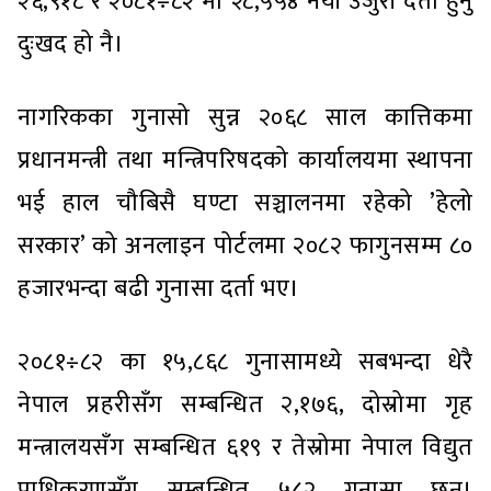
२६,९१८ र २०८१÷८२ मा २८,५५४ नयाँ उजुरी दर्ता हुनु
दुःखद हो नै।
नागरिकका गुनासो सुन्न २०६८ साल कात्तिकमा
प्रधानमन्त्री तथा मन्त्रिपरिषदको कार्यालयमा स्थापना
भई हाल चौबिसै घण्टा सञ्चालनमा रहेको ’हेलो
सरकार’ को अनलाइन पोर्टलमा २०८२ फागुनसम्म ८०
हजारभन्दा बढी गुनासा दर्ता भए।
२०८१÷८२ का १५,८६८ गुनासामध्ये सबभन्दा धेरै
नेपाल प्रहरीसँग सम्बन्धित २,१७६, दोस्रोमा गृह
मन्त्रालयसँग सम्बन्धित ६१९ र तेस्रोमा नेपाल विद्युत
प्राधिकरणसँग सम्बन्धित ५८२ गुनासा छन्।